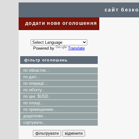
сайт безк
додати нове оголошення
Powered by
Translate
фільтр оголошень
по областях...
по даті...
по операції...
по об'єкту...
по ціні, $USD...
по площі...
по приміщеннях...
додатково...
сортувати...