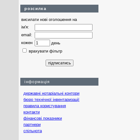
розсилка
висилати нові оголошення на
ім'я:
email:
кожен
день
врахувати фільтр
інформація
державні нотаріальні контори
бюро технічної інвентаризації
правила користування
контакти
фінансові показники
партнери
спільнота