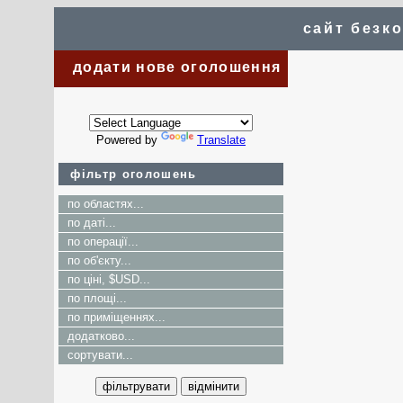
сайт безк
додати нове оголошення
Powered by
Translate
фільтр оголошень
по областях...
по даті...
по операції...
по об'єкту...
по ціні, $USD...
по площі...
по приміщеннях...
додатково...
сортувати...