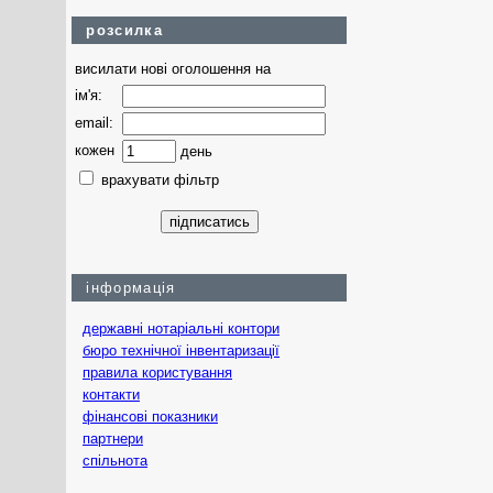
розсилка
висилати нові оголошення на
ім'я:
email:
кожен
день
врахувати фільтр
інформація
державні нотаріальні контори
бюро технічної інвентаризації
правила користування
контакти
фінансові показники
партнери
спільнота