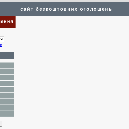
сайт безкоштовних оголошень
шення
te