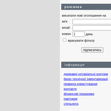
розсилка
висилати нові оголошення на
ім'я:
email:
кожен
день
врахувати фільтр
інформація
державні нотаріальні контори
бюро технічної інвентаризації
правила користування
контакти
фінансові показники
партнери
спільнота