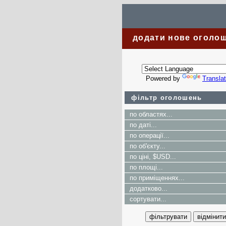
додати нове оголо
Powered by
Transla
фільтр оголошень
по областях...
по даті...
по операції...
по об'єкту...
по ціні, $USD...
по площі...
по приміщеннях...
додатково...
сортувати...