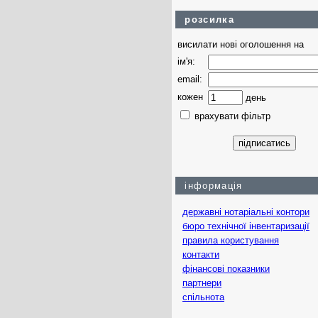
розсилка
висилати нові оголошення на
ім'я:
email:
кожен
день
врахувати фільтр
інформація
державні нотаріальні контори
бюро технічної інвентаризації
правила користування
контакти
фінансові показники
партнери
спільнота