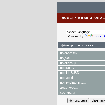
додати нове оголо
Powered by
Transla
фільтр оголошень
по областях...
по даті...
по операції...
по об'єкту...
по ціні, $USD...
по площі...
по приміщеннях...
додатково...
сортувати...