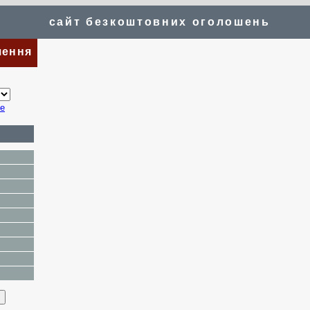
сайт безкоштовних оголошень
шення
te