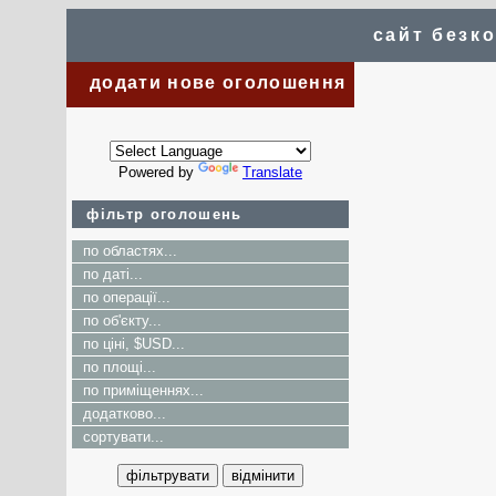
сайт безк
додати нове оголошення
Powered by
Translate
фільтр оголошень
по областях...
по даті...
по операції...
по об'єкту...
по ціні, $USD...
по площі...
по приміщеннях...
додатково...
сортувати...