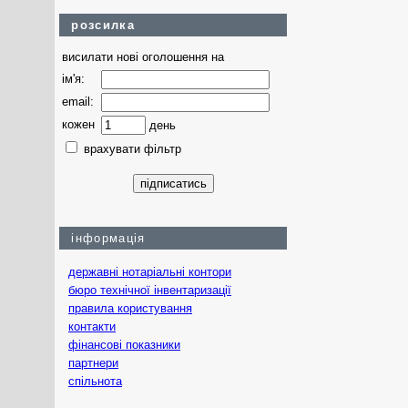
розсилка
висилати нові оголошення на
ім'я:
email:
кожен
день
врахувати фільтр
інформація
державні нотаріальні контори
бюро технічної інвентаризації
правила користування
контакти
фінансові показники
партнери
спільнота