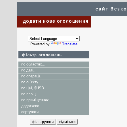
сайт безк
додати нове оголошення
Powered by
Translate
фільтр оголошень
по областях...
по даті...
по операції...
по об'єкту...
по ціні, $USD...
по площі...
по приміщеннях...
додатково...
сортувати...