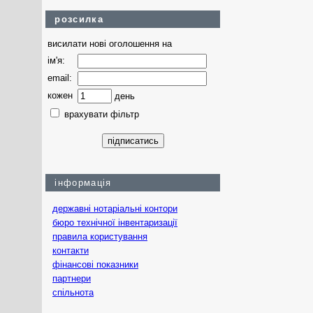
розсилка
висилати нові оголошення на
ім'я:
email:
кожен
день
врахувати фільтр
інформація
державні нотаріальні контори
бюро технічної інвентаризації
правила користування
контакти
фінансові показники
партнери
спільнота